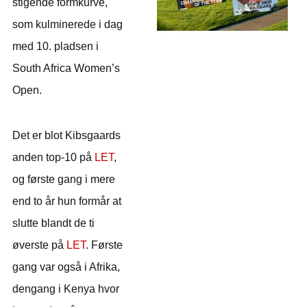
stigende formkurve,
som kulminerede i dag
med 10. pladsen i
South Africa Women’s
Open.
Det er blot Kibsgaards
anden top-10 på
LET
,
og første gang i mere
end to år hun formår at
slutte blandt de ti
øverste på
LET
. Første
gang var også i Afrika,
dengang i Kenya hvor