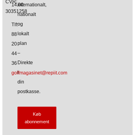
CVR:
14.00
internationalt,
30351258
nationalt
og
Tlf:
lokalt
88
plan
20
–
44
Direkte
36
i
golfmagasinet@repiit.com
din
postkasse.
Køb
abonnement