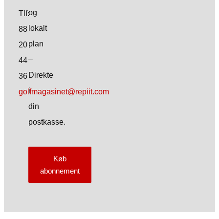
og
Tlf:
lokalt
88
plan
20
–
44
Direkte
36
i
golfmagasinet@repiit.com
din
postkasse.
Køb
abonnement