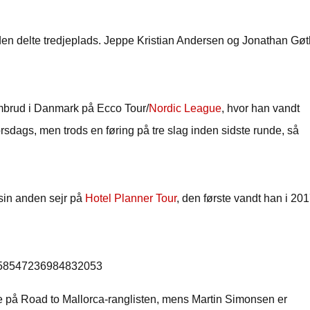
a den delte tredjeplads. Jeppe Kristian Andersen og Jonathan Gøt
embrud i Danmark på Ecco Tour/
Nordic League
, hvor han vandt
torsdags, men trods en føring på tre slag inden sidste runde, så
t sin anden sejr på
Hotel Planner Tour
, den første vandt han i 201
/2058547236984832053
 på Road to Mallorca-ranglisten, mens Martin Simonsen er