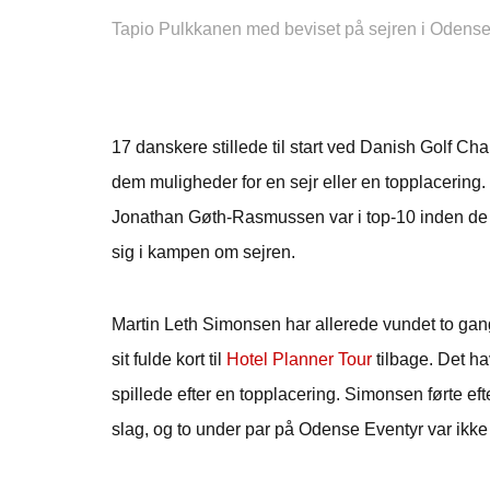
Tapio Pulkkanen med beviset på sejren i Odense
17 danskere stillede til start ved Danish Golf Ch
dem muligheder for en sejr eller en topplacerin
Jonathan Gøth-Rasmussen var i top-10 inden de s
sig i kampen om sejren.
Martin Leth Simonsen har allerede vundet to ga
sit fulde kort til
Hotel Planner Tour
tilbage. Det h
spillede efter en topplacering. Simonsen førte ef
slag, og to under par på Odense Eventyr var ikke no