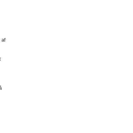
 af
t
å