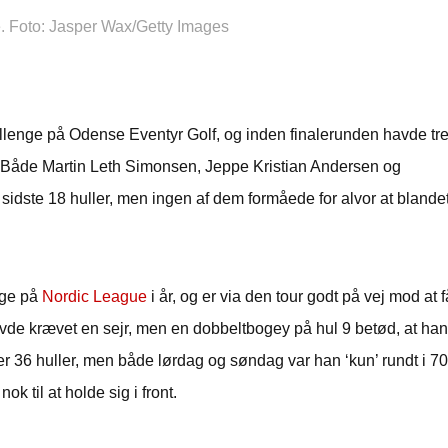
. Foto: Jasper Wax/Getty Images
allenge på Odense Eventyr Golf, og inden finalerunden havde tre
g. Både Martin Leth Simonsen, Jeppe Kristian Andersen og
idste 18 huller, men ingen af dem formåede for alvor at blande
nge på
Nordic League
i år, og er via den tour godt på vej mod at f
avde krævet en sejr, men en dobbeltbogey på hul 9 betød, at han
ter 36 huller, men både lørdag og søndag var han ‘kun’ rundt i 70
k til at holde sig i front.