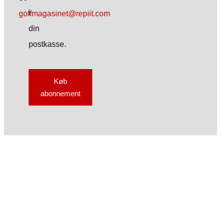
i
golfmagasinet@repiit.com
din
postkasse.
Køb
abonnement