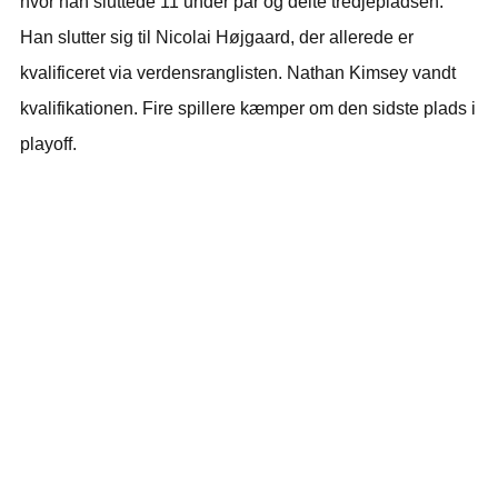
hvor han sluttede 11 under par og delte tredjepladsen.
Han slutter sig til Nicolai Højgaard, der allerede er
kvalificeret via verdensranglisten. Nathan Kimsey vandt
kvalifikationen. Fire spillere kæmper om den sidste plads i
playoff.