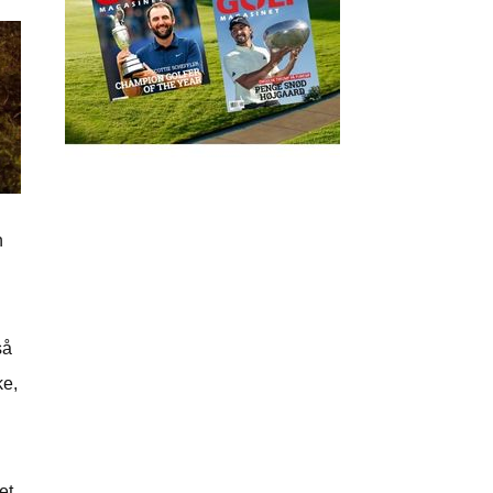
n
så
ke,
et