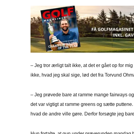
– Jeg tror ærligt talt ikke, at det er gået op for m
ikke, hvad jeg skal sige, lød det fra Torvund Ohm
– Jeg prøvede bare at ramme mange fairways og g
det var vigtigt at ramme greens og sætte puttene.
hvad de andre ville gøre. Derfor forsøgte jeg bar
Hun fortalte, at gun under prøverunden mandag ha