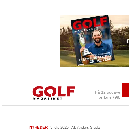
Få 12 udgaver
for
kun 799,-
NYHEDER
3 juli, 2026
Af:
Anders Sigdal