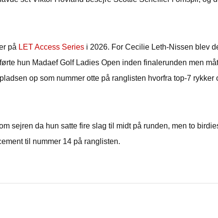
ger på
LET Access Series
i 2026. For Cecilie Leth-Nissen blev d
il førte hun Madaef Golf Ladies Open inden finalerunden men måt
ladsen op som nummer otte på ranglisten hvorfra top-7 rykker 
 sejren da hun satte fire slag til midt på runden, men to birdie
ncement til nummer 14 på ranglisten.