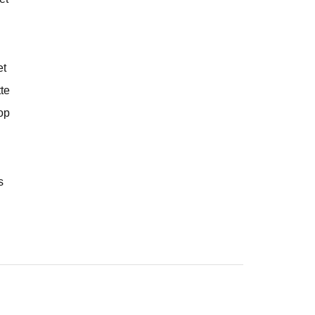
et
te
op
s