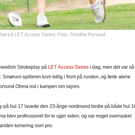
sultat på LET Access Series. Foto: Timothe Renaud
 Swedish Strokeplay på
LET Access Series
i dag, men det var så
. Smørum-spilleren kom tidlig i front på runden, og førte alene
Torvund Ohma ind i kampen om sejren.
 på hul 17 lavede den 23-årige nordmand birdie på både hul 1
a blev professionel for to uger siden, og var noget overrasket
 anden turnering som pro.