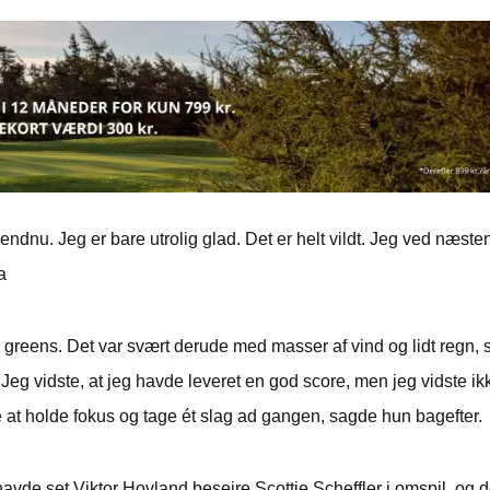
ig endnu. Jeg er bare utrolig glad. Det er helt vildt. Jeg ved næste
a
reens. Det var svært derude med masser af vind og lidt regn, 
 Jeg vidste, at jeg havde leveret en god score, men jeg vidste ik
e at holde fokus og tage ét slag ad gangen, sagde hun bagefter.
vde set Viktor Hovland besejre Scottie Scheffler i omspil, og d