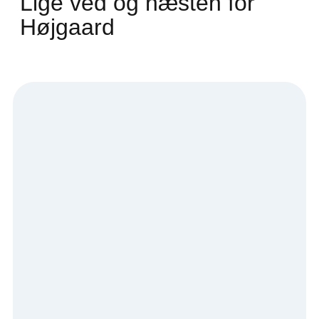
Lige ved og næsten for
Højgaard