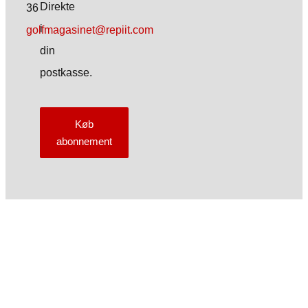
Direkte
36
i
golfmagasinet@repiit.com
din
postkasse.
Køb
abonnement