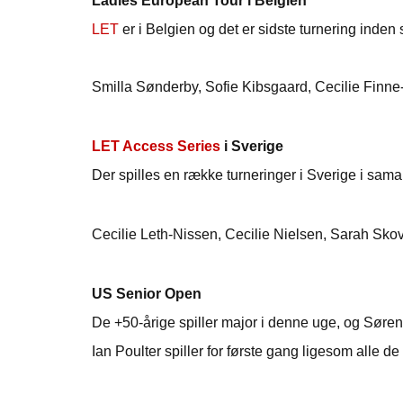
Ladies European Tour i Belgien
LET
er i Belgien og det er sidste turnering ind
Smilla Sønderby, Sofie Kibsgaard, Cecilie Finne
LET Access Series
i Sverige
Der spilles en række turneringer i Sverige i sam
Cecilie Leth-Nissen, Cecilie Nielsen, Sarah Sko
US Senior Open
De +50-årige spiller major i denne uge, og Søre
Ian Poulter spiller for første gang ligesom alle de