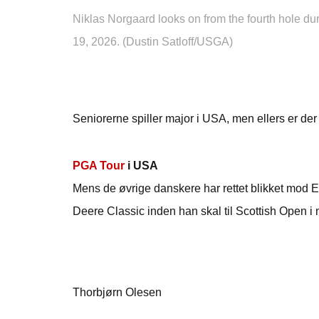
Niklas Norgaard looks on from the fourth hole du
19, 2026. (Dustin Satloff/USGA)
Seniorerne spiller major i USA, men ellers er der
PGA Tour
i USA
Mens de øvrige danskere har rettet blikket mod E
Deere Classic inden han skal til Scottish Open i
Thorbjørn Olesen