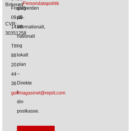
Persondatapolitik
Birkerød
Fredag
golfverden
09.00-
på
CVR:
14.00
internationalt,
30351258
nationalt
og
Tlf:
lokalt
88
plan
20
–
44
Direkte
36
i
golfmagasinet@repiit.com
din
postkasse.