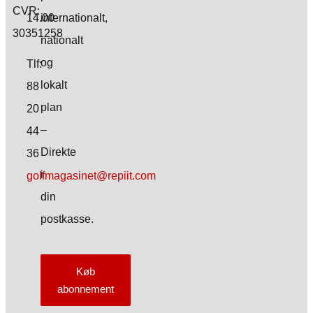
CVR:
14.00
internationalt,
30351258
nationalt
og
Tlf:
lokalt
88
plan
20
–
44
Direkte
36
i
golfmagasinet@repiit.com
din
postkasse.
Køb
abonnement